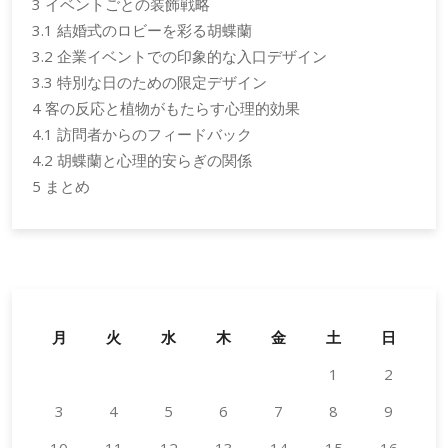
3
イベントごとの装飾戦略
3.1
結婚式のロビーを彩る胡蝶蘭
3.2
企業イベントでの印象的な入口デザイン
3.3
特別な日のための限定デザイン
4
客の反応と植物がもたらす心理的効果
4.1
訪問者からのフィードバック
4.2
胡蝶蘭と心理的安らぎの関係
5
まとめ
月
火
水
木
金
土
日
1
2
3
4
5
6
7
8
9