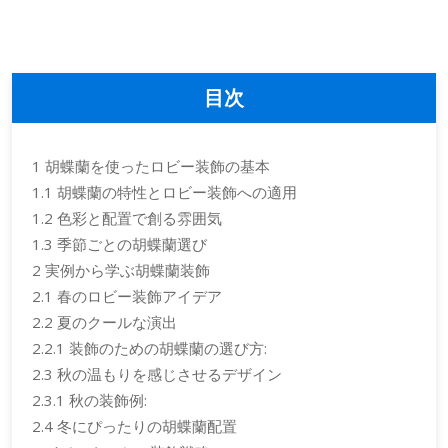
目次
1
胡蝶蘭を使ったロビー装飾の基本
1.1
胡蝶蘭の特性とロビー装飾への適用
1.2
色彩と配置で創る雰囲気
1.3
季節ごとの胡蝶蘭選び
2
実例から学ぶ胡蝶蘭装飾
2.1
春のロビー装飾アイデア
2.2
夏のクールな演出
2.2.1
装飾のための胡蝶蘭の選び方:
2.3
秋の温もりを感じさせるデザイン
2.3.1
秋の装飾例:
2.4
冬にぴったりの胡蝶蘭配置