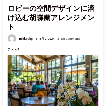
別
ロビーの空間デザインに溶
な
日
け込む胡蝶蘭アレンジメン
に
胡
ト
蝶
蘭
mikkobbg
5月 7, 2024
No Comments
を
ど
アレンジ
う
活
用
す
る
か