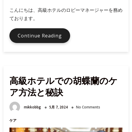
こんにちは、高級ホテルのロビーマネージャーを務め
ております。
ロ
Continue Reading
ビ
ー
の
空
間
高級ホテルでの胡蝶蘭のケ
デ
ザ
ア方法と秘訣
イ
ン
に
mikkobbg
5月 7, 2024
No Comments
溶
け
ケア
込