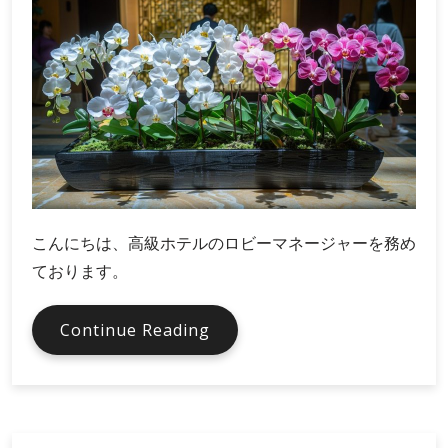
の
工
夫
こんにちは、高級ホテルのロビーマネージャーを務め
ております。
ホ
Continue Reading
テ
ル
の
特