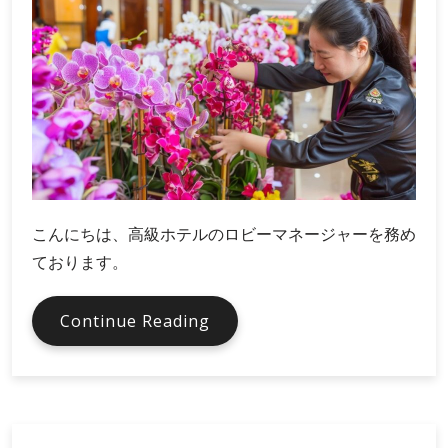
む
胡
蝶
蘭
ア
レ
ン
ジ
メ
ン
こんにちは、高級ホテルのロビーマネージャーを務め
ト
ております。
高
Continue Reading
級
ホ
テ
ル
で