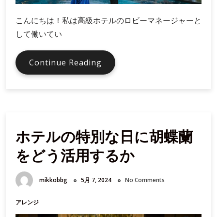
こんにちは！私は高級ホテルのロビーマネージャーと
して働いてい
胡
Continue Reading
蝶
蘭
を
活
用
ホテルの特別な日に胡蝶蘭
し
た
をどう活用するか
イ
ベ
ン
mikkobbg
5月 7, 2024
No Comments
ト
装
アレンジ
飾