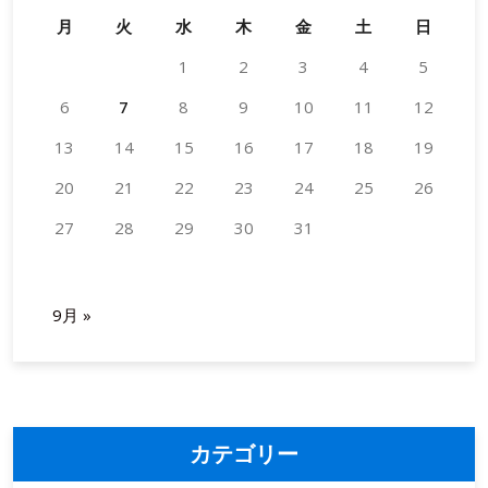
の
月
火
水
木
金
土
日
胡
1
2
3
4
5
蝶
蘭
6
7
8
9
10
11
12
の
13
14
15
ケ
16
17
18
19
ア
20
21
22
23
24
25
26
方
法
27
28
29
30
31
と
2024年5月
秘
訣
9月 »
カテゴリー