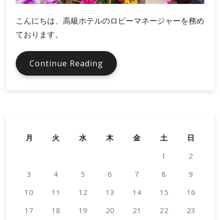
こんにちは、高級ホテルのロビーマネージャーを務め
ております。
高
Continue Reading
級
ホ
テ
ル
で
の
月
火
水
木
金
土
日
胡
1
2
蝶
蘭
3
4
5
6
7
8
9
の
10
11
12
ケ
13
14
15
16
ア
17
18
19
20
21
22
23
方