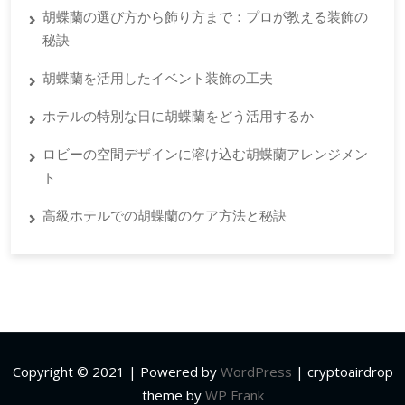
胡蝶蘭の選び方から飾り方まで：プロが教える装飾の
秘訣
胡蝶蘭を活用したイベント装飾の工夫
ホテルの特別な日に胡蝶蘭をどう活用するか
ロビーの空間デザインに溶け込む胡蝶蘭アレンジメン
ト
高級ホテルでの胡蝶蘭のケア方法と秘訣
Copyright © 2021 | Powered by
WordPress
|
cryptoairdrop
theme by
WP Frank