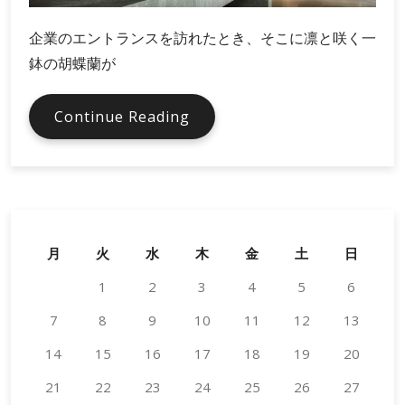
企業のエントランスを訪れたとき、そこに凛と咲く一
鉢の胡蝶蘭が
企
Continue Reading
業
受
付
に
胡
蝶
月
火
水
木
金
土
日
蘭
1
2
3
4
5
6
を
置
7
8
9
10
11
12
13
く
14
15
16
べ
17
18
19
20
き
21
22
23
24
25
26
27
3