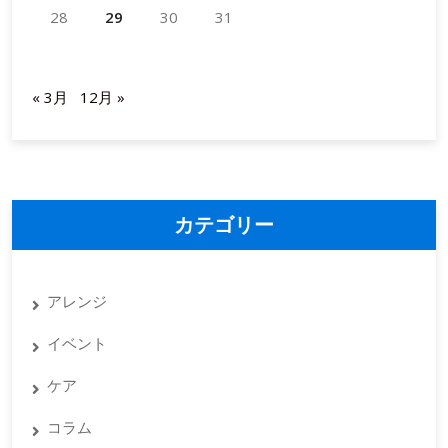
つ
28
29
30
31
の
2025年7月
美
的
« 3月
12月 »
理
由
カテゴリー
アレンジ
イベント
ケア
コラム