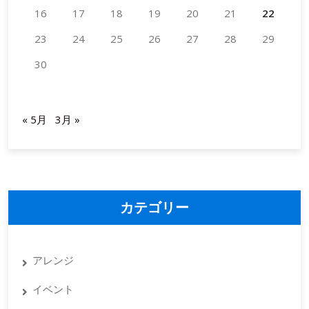
ま
16
17
18
19
20
21
22
で：
プ
23
24
25
26
27
28
29
ロ
30
が
教
2024年9月
え
« 5月
3月 »
る
装
飾
の
秘
訣
カテゴリー
アレンジ
イベント