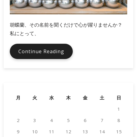
胡蝶蘭、その名前を聞くだけで心が躍りませんか？
私にとって、
胡
Continue Reading
蝶
蘭
の
選
び
方
月
火
水
木
金
土
日
か
1
ら
飾
2
3
4
5
6
7
8
り
9
10
11
方
12
13
14
15