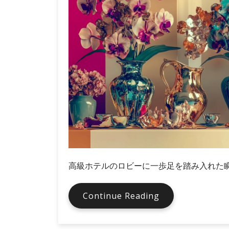
理
由
高級ホテルのロビーに一歩足を踏み入れた
胡
Continue Reading
蝶
蘭