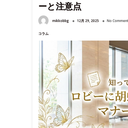
ーと注意点
｜
ブ
ラ
mikkobbg
12月 29, 2025
No Commen
ン
ド
コラム
イ
メ
ー
ジ
を
静
か
に
語
る
装
花
と