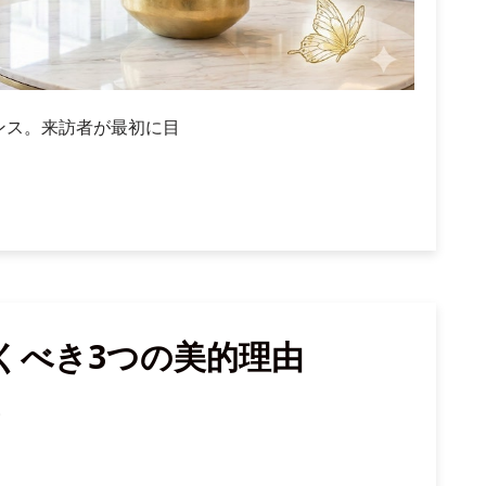
ンス。来訪者が最初に目
くべき3つの美的理由
s