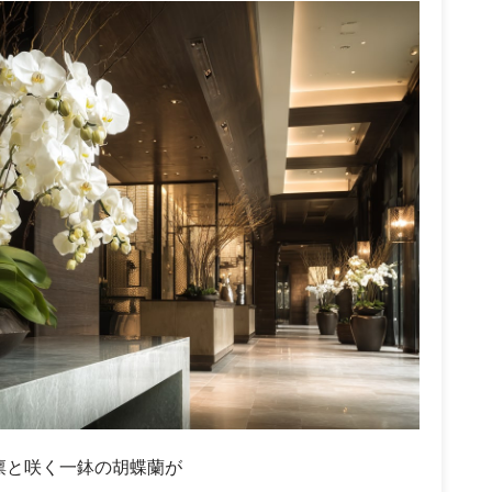
凛と咲く一鉢の胡蝶蘭が