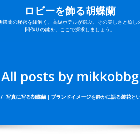
ロビーを飾る胡蝶蘭
胡蝶蘭の秘密を紐解く。高級ホテルが選ぶ、その美しさと癒し
間作りの鍵を、ここで探求しましょう。
P
r
i
m
All posts by mikkobbg
a
r
y
写真に写る胡蝶蘭｜ブランドイメージを静かに語る装花と
M
e
n
u