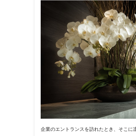
蝶
蘭
を
飾
る
際
の
マ
ナ
ー
と
注
意
点
企業のエントランスを訪れたとき、そこに