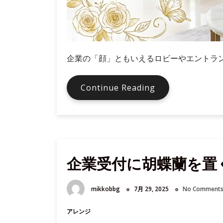
い
う
視
点
企業の「顔」ともいえるロビーやエントラ
知
Continue Reading
っ
て
お
き
た
企業受付に胡蝶蘭を置
い！
ロ
ビ
mikkobbg
7月 29, 2025
No Comment
ー
に
アレンジ
胡