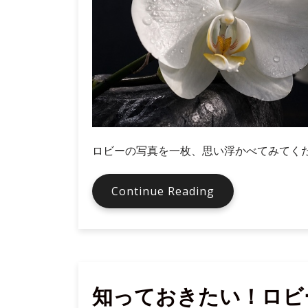
ロビーの写真を一枚、思い浮かべてみてくだ
写
Continue Reading
真
に
写
る
胡
知っておきたい！ロビ
蝶
蘭