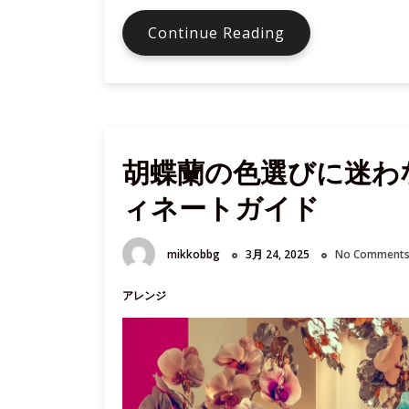
企
Continue Reading
業
受
付
に
胡
胡蝶蘭の色選びに迷わ
蝶
蘭
ィネートガイド
を
置
く
mikkobbg
3月 24, 2025
No Comment
べ
き
アレンジ
3
つ
の
美
的