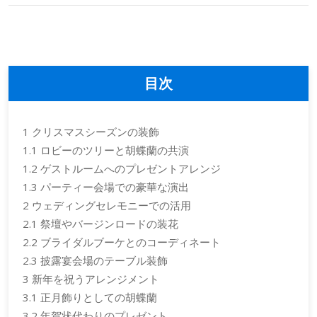
目次
1
クリスマスシーズンの装飾
1.1
ロビーのツリーと胡蝶蘭の共演
1.2
ゲストルームへのプレゼントアレンジ
1.3
パーティー会場での豪華な演出
2
ウェディングセレモニーでの活用
2.1
祭壇やバージンロードの装花
2.2
ブライダルブーケとのコーディネート
2.3
披露宴会場のテーブル装飾
3
新年を祝うアレンジメント
3.1
正月飾りとしての胡蝶蘭
3.2
年賀状代わりのプレゼント