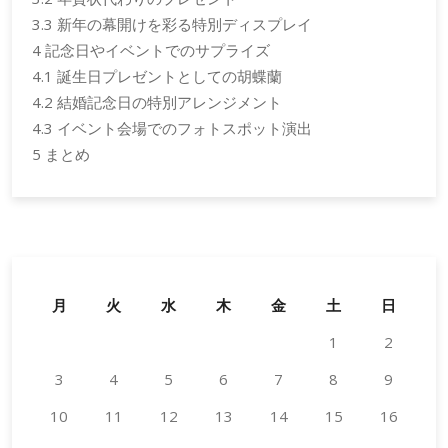
3.3
新年の幕開けを彩る特別ディスプレイ
4
記念日やイベントでのサプライズ
4.1
誕生日プレゼントとしての胡蝶蘭
4.2
結婚記念日の特別アレンジメント
4.3
イベント会場でのフォトスポット演出
5
まとめ
月
火
水
木
金
土
日
1
2
3
4
5
6
7
8
9
10
11
12
13
14
15
16