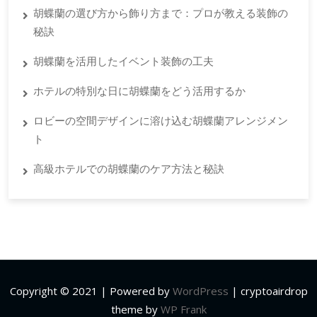
胡蝶蘭の選び方から飾り方まで：プロが教える装飾の
秘訣
胡蝶蘭を活用したイベント装飾の工夫
ホテルの特別な日に胡蝶蘭をどう活用するか
ロビーの空間デザインに溶け込む胡蝶蘭アレンジメン
ト
高級ホテルでの胡蝶蘭のケア方法と秘訣
Copyright © 2021 | Powered by
WordPress
|
cryptoairdrop
theme by
WP Frank