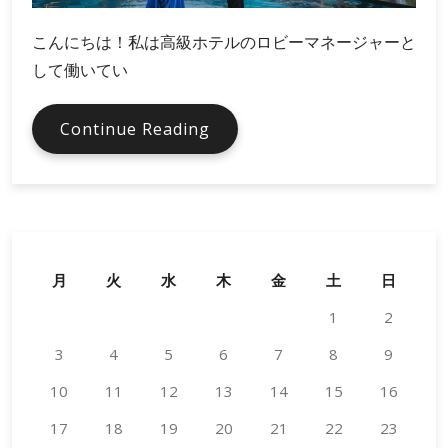
こんにちは！私は高級ホテルのロビーマネージャーと
して働いてい
胡
Continue Reading
蝶
蘭
を
活
用
し
月
火
水
木
金
土
日
た
1
2
イ
ベ
3
4
5
6
7
8
9
ン
10
11
12
ト
13
14
15
16
装
17
18
19
20
21
22
23
飾