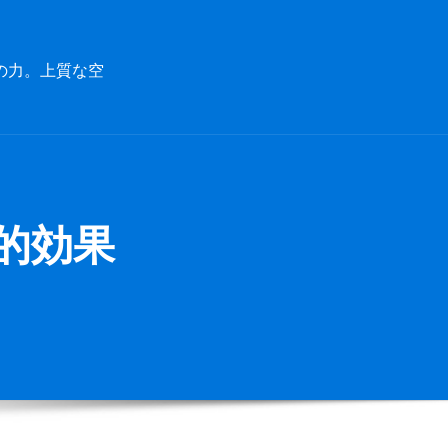
の力。上質な空
的効果