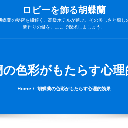
ロビーを飾る胡蝶蘭
胡蝶蘭の秘密を紐解く。高級ホテルが選ぶ、その美しさと癒し
間作りの鍵を、ここで探求しましょう。
P
r
i
m
蘭の色彩がもたらす心理
a
r
y
Home
胡蝶蘭の色彩がもたらす心理的効果
M
e
n
u