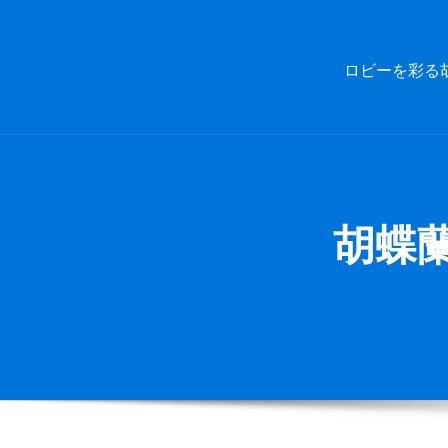
Skip
to
content
ロビーを彩る
胡蝶