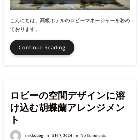
飾
の
秘
こんにちは、高級ホテルのロビーマネージャーを務め
訣
ております。
ホ
Continue Reading
テ
ル
の
特
別
ロビーの空間デザインに溶
な
日
け込む胡蝶蘭アレンジメン
に
胡
ト
蝶
蘭
mikkobbg
5月 7, 2024
No Comments
を