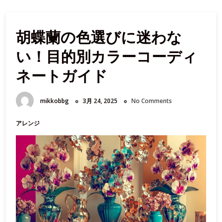
に
胡
胡蝶蘭の色選びに迷わな
蝶
蘭
い！目的別カラーコーディ
を
置
ネートガイド
く
べ
mikkobbg
3月 24, 2025
No Comments
き
3
アレンジ
つ
の
美
的
理
由