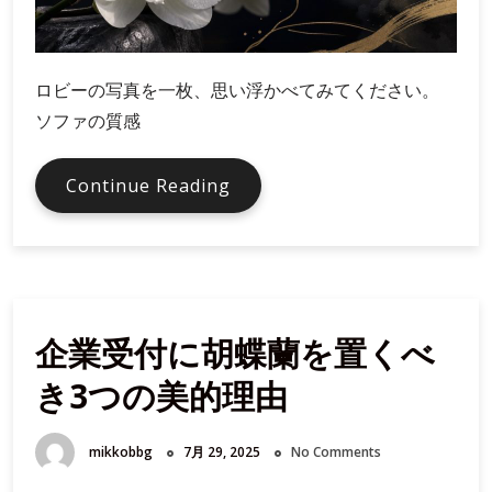
ロビーの写真を一枚、思い浮かべてみてください。
ソファの質感
写
Continue Reading
真
に
写
る
胡
企業受付に胡蝶蘭を置くべ
蝶
蘭
き3つの美的理由
｜
ブ
ラ
mikkobbg
7月 29, 2025
No Comments
ン