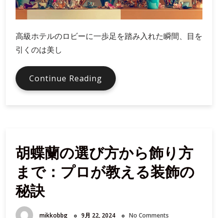
高級ホテルのロビーに一歩足を踏み入れた瞬間、目を
引くのは美し
胡
Continue Reading
蝶
蘭
の
色
選
胡蝶蘭の選び方から飾り方
び
に
まで：プロが教える装飾の
迷
わ
秘訣
な
い！
mikkobbg
9月 22, 2024
No Comments
目