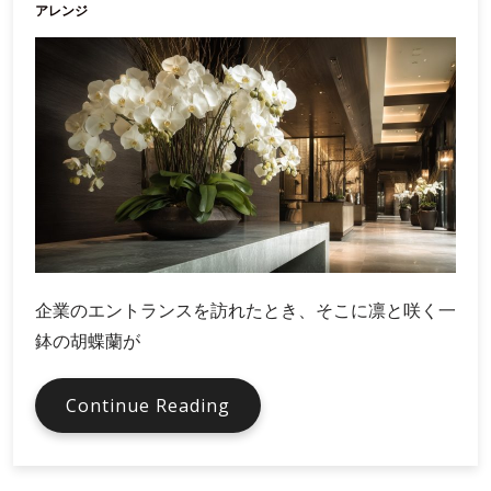
ド
アレンジ
イ
メ
ー
ジ
を
静
か
に
語
る
装
企業のエントランスを訪れたとき、そこに凛と咲く一
花
鉢の胡蝶蘭が
と
い
う
企
Continue Reading
視
業
点
受
付