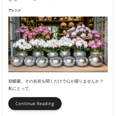
的
アレンジ
別
カ
ラ
ー
コ
ー
デ
ィ
ネ
ー
ト
ガ
胡蝶蘭、その名前を聞くだけで心が躍りませんか？
イ
私にとって、
ド
胡
Continue Reading
蝶
蘭