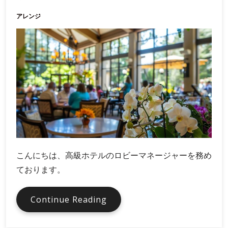
ど
アレンジ
う
活
用
す
る
か
こんにちは、高級ホテルのロビーマネージャーを務め
ております。
ロ
Continue Reading
ビ
ー