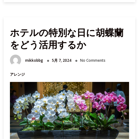
の
選
び
ホテルの特別な日に胡蝶蘭
方
か
をどう活用するか
ら
飾
り
mikkobbg
5月 7, 2024
No Comments
方
ま
アレンジ
で：
プ
ロ
が
教
え
る
装