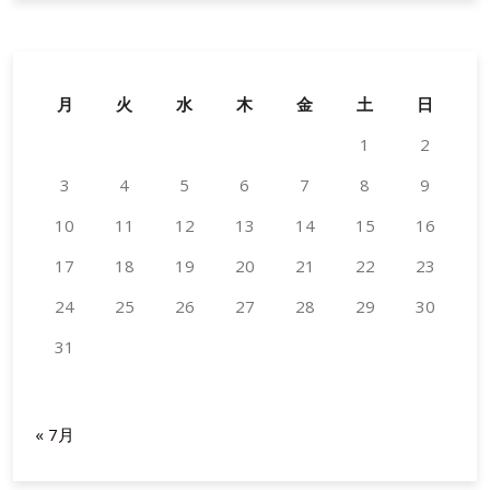
の
空
間
デ
月
火
水
木
金
土
日
ザ
1
2
イ
ン
3
4
5
6
7
8
9
に
10
11
12
溶
13
14
15
16
け
17
18
19
20
21
22
23
込
む
24
25
26
27
28
29
30
胡
31
蝶
蘭
2026年8月
ア
« 7月
レ
ン
ジ